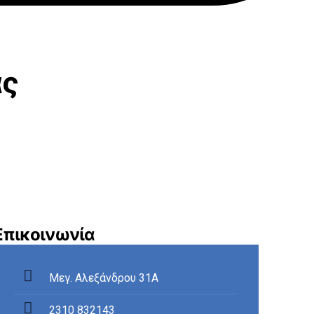
ας
Επικοινωνία
Μεγ. Αλεξάνδρου 31Α
2310 832143