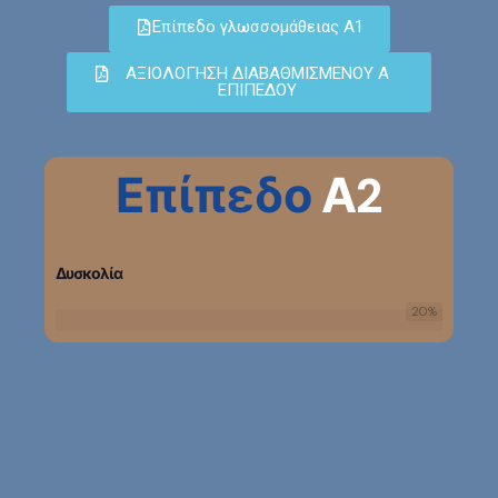
Επίπεδο γλωσσομάθειας Α1
ΑΞΙΟΛΟΓΗΣΗ ΔΙΑΒΑΘΜΙΣΜΕΝΟΥ Α
ΕΠΙΠΕΔΟΥ
Επίπεδο
Α2
Δυσκολία
20
%