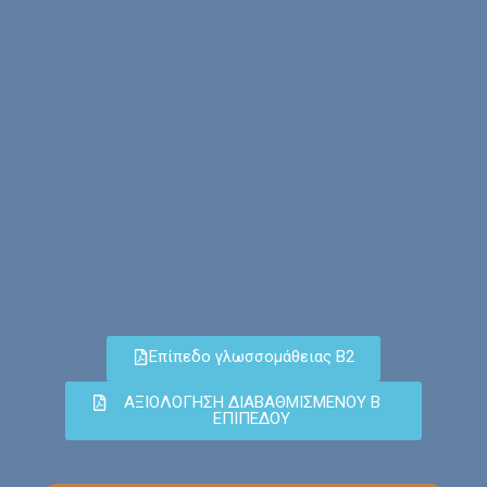
Επίπεδο γλωσσομάθειας Β2
ΑΞΙΟΛΟΓΗΣΗ ΔΙΑΒΑΘΜΙΣΜΕΝΟΥ Β
ΕΠΙΠΕΔΟΥ