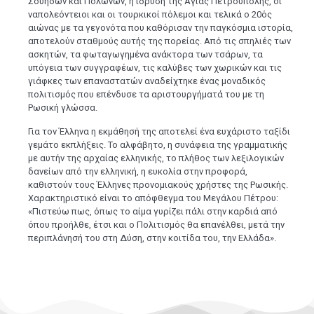
Σουηδών και Πολωνών, η ίδρυση της Αγίας Πετρούπολης, οι
ναπολεόντειοι και οι τουρκικοί πόλεμοι και τελικά ο 20ός
αιώνας με τα γεγονότα που καθόρισαν την παγκόσμια ιστορία,
αποτελούν σταθμούς αυτής της πορείας. Από τις σπηλιές των
ασκητών, τα φωταγωγημένα ανάκτορα των τσάρων, τα
υπόγεια των συγγραφέων, τις καλύβες των χωρικών και τις
γιάφκες των επαναστατών αναδείχτηκε ένας μοναδικός
πολιτισμός που επένδυσε τα αριστουργήματά του με τη
Ρωσική γλώσσα.
Για τον Έλληνα η εκμάθησή της αποτελεί ένα ευχάριστο ταξίδι
γεμάτο εκπλήξεις. Το αλφάβητο, η συνάφεια της γραμματικής
με αυτήν της αρχαίας ελληνικής, το πλήθος των λεξιλογικών
δανείων από την ελληνική, η ευκολία στην προφορά,
καθιστούν τους Έλληνες προνομιακούς χρήστες της Ρωσικής.
Χαρακτηριστικό είναι το απόφθεγμα του Μεγάλου Πέτρου:
«Πιστεύω πως, όπως το αίμα γυρίζει πάλι στην καρδιά από
όπου προήλθε, έτσι και ο Πολιτισμός θα επανέλθει, μετά την
περιπλάνησή του στη Δύση, στην κοιτίδα του, την Ελλάδα».