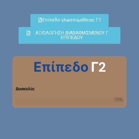
Επίπεδο γλωσσομάθειας Γ1
ΑΞΙΟΛΟΓΗΣΗ ΔΙΑΒΑΘΜΙΣΜΕΝΟΥ Γ
ΕΠΙΠΕΔΟΥ
Επίπεδο
Γ2
Δυσκολία
70
%