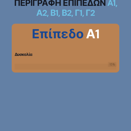
ΠΕΡΙΓΡΑΦΗ ΕΠΙΠΕΔΩΝ
A1,
Α2, Β1, Β2, Γ1, Γ2
Επίπεδο
Α1
Δυσκολία
15
%