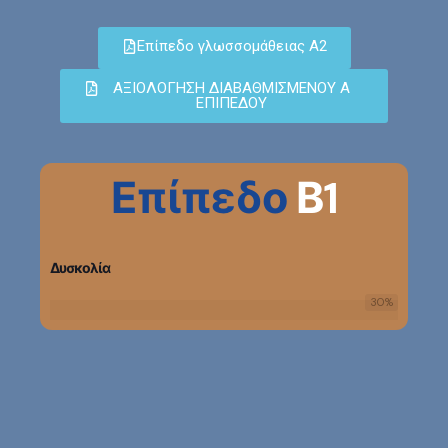
Επίπεδο γλωσσομάθειας Α2
ΑΞΙΟΛΟΓΗΣΗ ΔΙΑΒΑΘΜΙΣΜΕΝΟΥ Α
ΕΠΙΠΕΔΟΥ
Επίπεδο
Β1
Δυσκολία
30
%