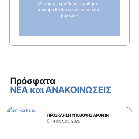
Θερινό εξάμηνο (Ιούνιος-Σεπτέμβριος)
Με τρείς περιόδους εκμάθησης,
σίγουρα θα βρέιτε αυτό που σας
βολεύει!
Πρόσφατα
ΝΕΑ και ΑΝΑΚΟΙΝΩΣΕΙΣ
ΠΡΟΣΚΛΗΣΗ ΥΠΟΒΟΛΗΣ ΑΡΘΡΩΝ
14 Ιουλίου, 2026