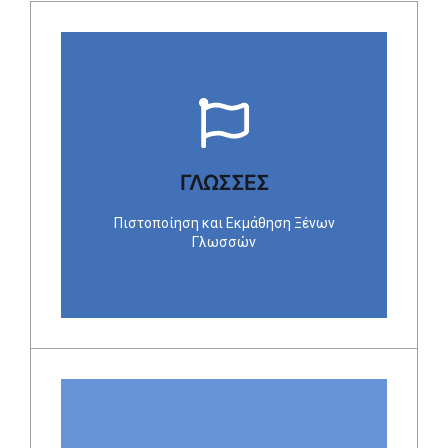
ΓΛΩΣΣΕΣ
Αλβανική
Αραβική
Βουλγαρική
ΓΛΩΣΣΕΣ
Ελληνική
Ρωσική
Ρουμανική
Πιστοποίηση και Εκμάθηση Ξένων
Σερβική
Τουρκική
Γλωσσών