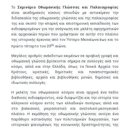
Το
Σεμινάριο Οθωμανικής Γλώσσας και Παλαιογραφίας
είναι ακαδημαϊκός κύκλος σπουδών με αντικείμενο την
διδασκαλία της οθωμανικής γλώσσας και της παλαιογραφίας
της και σκοπό την επαρκή και επιστημονική εκπαίδευση των
ενδιαφερομένων για την ανάγνωση και μελέτη αφηγηματικών
και αρχειακών πηγών που γράφτηκαν σε αυτήν στο πλαίσιο
της ιστορικής έρευνας από τον Ύστερο Μεσαίωνα έως και το
ου
πρώτο τέταρτο του 20
αιώνα.
Μεγάλος αριθμός ανέκδοτων κειμένων σε αραβική γραφή και
οθωμανική γλώσσα βρίσκονται σήμερα σε συλλογές ανά τον
κόσμο, αλλά και στην Ελλάδα, όπως τα Γενικά Αρχεία του
Κράτους, κρατικές, δημοτικές και πανεπιστημιακές
βιβλιοθήκες, αρχεία και βιβλιοθήκες μονών, δημόσιες και
ιδιωτικές συλλογές.
Η μελέτη του οθωμανικού κόσμου είναι αρχικά ένα πεδίο
διεθνούς ενδιαφέροντος, ενώ διαφωτίζει και την ιστορία του
ελληνικού κόσμου εντός των ελλαδικών συνόρων, αλλά και
στο βαλκανικό, μικρασιατικό και ανατολικό-μεσογειακό
πλαίσιο. Η εκμάθηση της οθωμανικής γλώσσας ανοίγει ένα
παράθυρο κατανόησης των πολιτισμικών διεργασιών, των
ιστορικών φαινομένων, της κοινωνικής δραστηριότητας, της