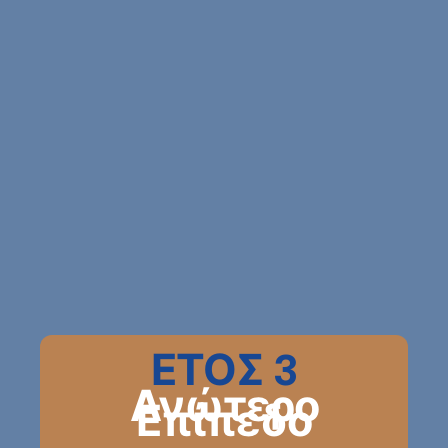
ΕΤΟΣ 3
Ανώτερο
Επίπεδο