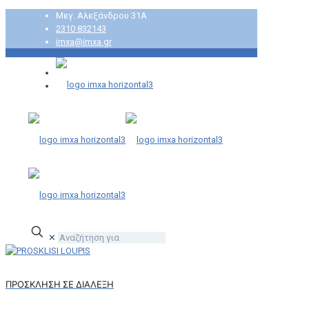
Μεγ. Αλεξάνδρου 31Α
2310 832143
imxa@imxa.gr
✕
ΠΡΟΣΚΛΗΣΗ ΣΕ ΔΙΑΛΕΞΗ